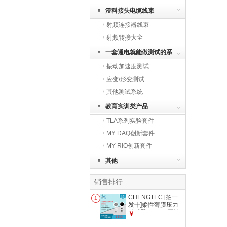
澄科接头电缆线束
射频连接器线束
射频转接大全
一套通电就能做测试的系
振动加速度测试
统
应变/形变测试
其他测试系统
教育实训类产品
TLA系列实验套件
MY DAQ创新套件
MY RIO创新套件
其他
销售排行
CHENGTEC [拍一
1
发十]柔性薄膜压力
传感器DF9-16压敏
￥
电阻式多量程防水薄