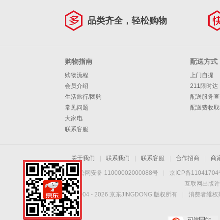
品类齐全，轻松购物
购物指南
配送方式
购物流程
上门自提
会员介绍
211限时达
生活旅行/团购
配送服务查
常见问题
配送费收取
大家电
联系客服
关于我们
|
联系我们
|
联系客服
|
合作招商
|
商
京公网安备 11000002000088号
|
京ICP备1104170
互联网出版许
Copyright © 2004 -
2026
京东JINGDONG 版权所有
|
消费者维权热
手机扫一扫，劲爆优