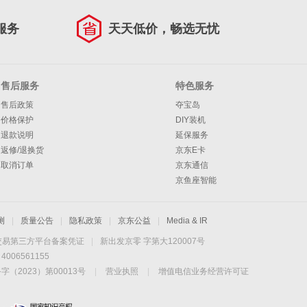
服务
天天低价，畅选无忧
售后服务
特色服务
售后政策
夺宝岛
价格保护
DIY装机
退款说明
延保服务
返修/退换货
京东E卡
取消订单
京东通信
京鱼座智能
测
|
质量公告
|
隐私政策
|
京东公益
|
Media & IR
交易第三方平台备案凭证
|
新出发京零 字第大120007号
06561155
2023）第00013号
|
营业执照
|
增值电信业务经营许可证