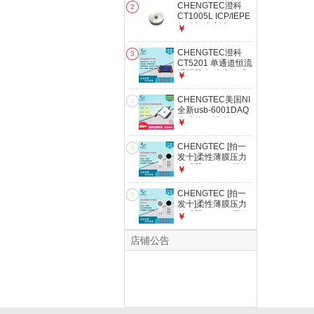
片 单通道信号调理
CHENGTEC澄科
2
模块
CT1005L ICP/IEPE
振动加速度计 100g
￥
量程测量仪电机共振
测试 配套磁座（磁
CHENGTEC澄科
3
吸安装）
CT5201 单通道恒流
适配器 加速度传感
￥
器供电及放大 IEPE
CHENGTEC美国NI
4
全新usb-6001DAQ
多功能I/O设备USB
￥
电压数据采集卡
782604-01 NI 6001
CHENGTEC [拍一
5
采集卡
发十]柔性薄膜压力
传感器DF9-16压敏
￥
电阻式多量程防水薄
片 10片传感器+1片
CHENGTEC [拍一
6
传感器5kg
发十]柔性薄膜压力
传感器DF9-16压敏
￥
电阻式多量程防水薄
片 10片传感器+1片
店铺公告
传感器20kg