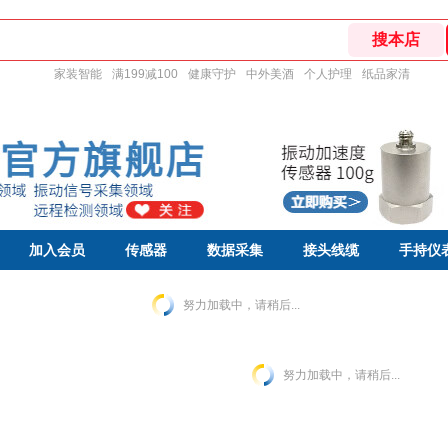
家装智能
满199减100
健康守护
中外美酒
个人护理
纸品家清
加入会员
传感器
数据采集
接头线缆
手持仪
努力加载中，请稍后...
努力加载中，请稍后...