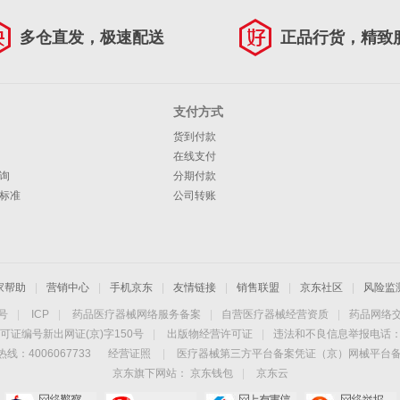
多仓直发，极速配送
正品行货，精致
支付方式
货到付款
在线支付
询
分期付款
标准
公司转账
家帮助
|
营销中心
|
手机京东
|
友情链接
|
销售联盟
|
京东社区
|
风险监
4号
|
ICP
|
药品医疗器械网络服务备案
|
自营医疗器械经营资质
|
药品网络
可证编号新出网证(京)字150号
|
出版物经营许可证
|
违法和不良信息举报电话：40
线：4006067733
经营证照
|
医疗器械第三方平台备案凭证（京）网械平台备字（
京东旗下网站：
京东钱包
|
京东云