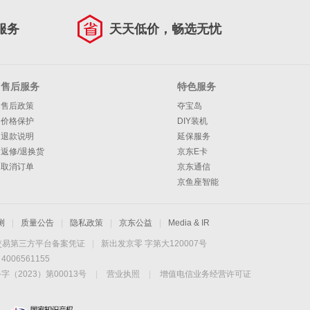
服务
天天低价，畅选无忧
售后服务
特色服务
售后政策
夺宝岛
价格保护
DIY装机
退款说明
延保服务
返修/退换货
京东E卡
取消订单
京东通信
京鱼座智能
测
|
质量公告
|
隐私政策
|
京东公益
|
Media & IR
交易第三方平台备案凭证
|
新出发京零 字第大120007号
06561155
2023）第00013号
|
营业执照
|
增值电信业务经营许可证