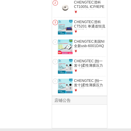
片 单通道信号调理
CHENGTEC澄科
2
模块
CT1005L ICP/IEPE
振动加速度计 100g
￥
量程测量仪电机共振
测试 配套磁座（磁
CHENGTEC澄科
3
吸安装）
CT5201 单通道恒流
适配器 加速度传感
￥
器供电及放大 IEPE
CHENGTEC美国NI
4
全新usb-6001DAQ
多功能I/O设备USB
￥
电压数据采集卡
782604-01 NI 6001
CHENGTEC [拍一
5
采集卡
发十]柔性薄膜压力
传感器DF9-16压敏
￥
电阻式多量程防水薄
片 10片传感器+1片
CHENGTEC [拍一
6
传感器5kg
发十]柔性薄膜压力
传感器DF9-16压敏
￥
电阻式多量程防水薄
片 10片传感器+1片
店铺公告
传感器20kg