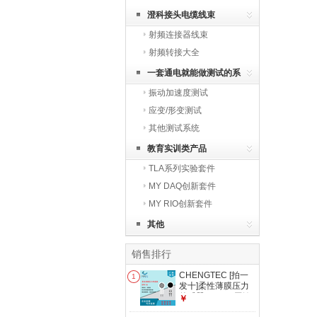
澄科接头电缆线束
射频连接器线束
射频转接大全
一套通电就能做测试的系
振动加速度测试
统
应变/形变测试
其他测试系统
教育实训类产品
TLA系列实验套件
MY DAQ创新套件
MY RIO创新套件
其他
销售排行
CHENGTEC [拍一
1
发十]柔性薄膜压力
传感器DF9-16压敏
￥
电阻式多量程防水薄