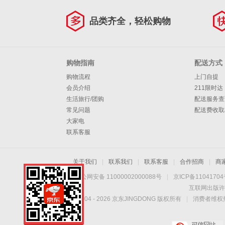
品类齐全，轻松购物
购物指南
配送方式
购物流程
上门自提
会员介绍
211限时达
生活旅行/团购
配送服务查
常见问题
配送费收取
大家电
联系客服
关于我们
|
联系我们
|
联系客服
|
合作招商
|
商
京公网安备 11000002000088号
|
京ICP备1104170
互联网出版许
Copyright © 2004 -
2026
京东JINGDONG 版权所有
|
消费者维权热
手机扫一扫，劲爆优