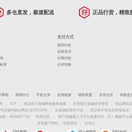
多仓直发，极速配送
正品行货，精致
支付方式
货到付款
在线支付
询
分期付款
标准
公司转账
家帮助
|
营销中心
|
手机京东
|
友情链接
|
销售联盟
|
京东社区
|
风险监
4号
|
ICP
|
药品医疗器械网络服务备案
|
自营医疗器械经营资质
|
药品网络
可证编号新出网证(京)字150号
|
出版物经营许可证
|
违法和不良信息举报电话：40
线：4006067733
经营证照
|
医疗器械第三方平台备案凭证（京）网械平台备字（
京东旗下网站：
京东钱包
|
京东云