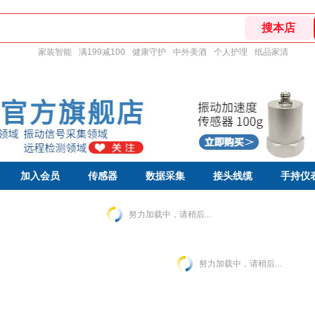
家装智能
满199减100
健康守护
中外美酒
个人护理
纸品家清
加入会员
传感器
数据采集
接头线缆
手持仪
努力加载中，请稍后...
努力加载中，请稍后...